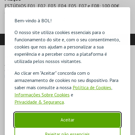
ESTÚDIOS E01, E02, E03, E04, E05, E07 e E08: 100,00€
(mês)
ESTÚDIO E06: 150,00€ (mês)
Bem-vindo à BOL!
O nosso site utiliza cookies essenciais para o
LOCALIZAÇÃO
funcionamento do site e, com o seu consentimento,
cookies que nos ajudam a personalizar a sua
experiência e a perceber como a plataforma é
MORADA
utilizada pelos nossos visitantes.
Av. Dom Afonso Henriques 321

4810-431 Guimarães
Ao clicar em "Aceitar" concorda com o
Direcções para Salas Ensaio T. Jordão
armazenamento de cookies no seu dispositivo. Para
saber mais consulte a nossa
Política de Cookies
,
Informações Sobre Cookies
e
Privacidade & Segurança
.
Aceitar
Rejeitar não essenciais