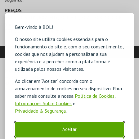
PREÇOS
ESTÚDIOS E01, E02, E03, E04, E05, E07 e E08: 100,00€
(mês)
Bem-vindo à BOL!
ESTÚDIO E06: 150,00€ (mês)
O nosso site utiliza cookies essenciais para o
funcionamento do site e, com o seu consentimento,
LOCALIZAÇÃO
cookies que nos ajudam a personalizar a sua
experiência e a perceber como a plataforma é
utilizada pelos nossos visitantes.
MORADA
Av. Dom Afonso Henriques 321

Ao clicar em "Aceitar" concorda com o
4810-431 Guimarães
armazenamento de cookies no seu dispositivo. Para
Direcções para Salas Ensaio T. Jordão
saber mais consulte a nossa
Política de Cookies
,
Informações Sobre Cookies
e
Privacidade & Segurança
.
Aceitar