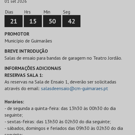
01 set 2026
Dias
Hrs
Min
Seg
21
15
50
42
PROMOTOR
Município de Guimarães
BREVE INTRODUÇÃO
Salas de ensaio para bandas de garagem no Teatro Jordão.
INFORMAÇÕES ADICIONAIS
RESERVAS SALA 1:
As reservas na Sala de Ensaio 1, deverão ser solicitadas
através do email:
salasdeensaio@cm-guimaraes.pt
Horários:
- de segunda a quinta-feira: das 13h30 às 00h30 do dia
seguinte;
- sextas-feiras: das 13h30 às 02h30 do dia seguinte;
- sábados, domingos e feriados das 09h30 às 02h30 do dia
seguinte;